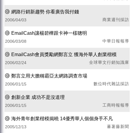
網路行銷新趨勢 你看廣告我付錢
商業週刊採訪
2006/04/03
EmailCash讓楊碧樺跟卡神一樣聰明
中華日報報導
2006/03/08
EmailCash會員獎勵網鄭言立 獲海外華人創業楷模
全球華文行銷知識庫
2006/02/24
鄭言立用大膽稱霸亞太網路調查市場
數位時代雜誌採訪
2006/01/15
創新企業 成功不是沒道理
工商時報報導
2006/01/15
海外青年創業楷模揭曉 14優秀華人個個身手不凡
蕃薯藤新聞
2005/12/13